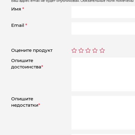
Ваш адрес email не будет опубликован.
Обязательные поля помечены
Имя
*
Email
*
Оцените продукт
Опишите
достоинства
*
Опишите
недостатки
*