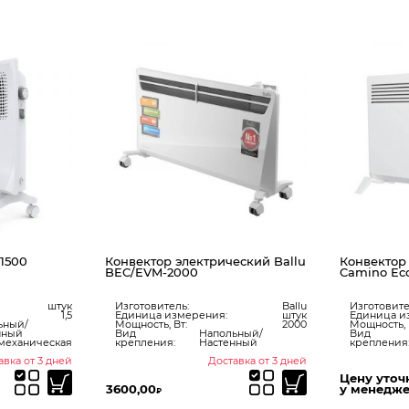
 электрический Ballu
Конвектор электрический Ballu
2000
Camino Eco BEC/EM-1000
ель:
Ballu
Изготовитель:
Ballu
измерения:
штук
Единица измерения:
штук
Вт:
2000
Мощность, Вт:
1000
Напольный/
Вид
Напольный/
:
Настенный
крепления:
Настенный
Доставка от 3 дней
Доставка от 3 дней
Цену уточняйте
у менеджера