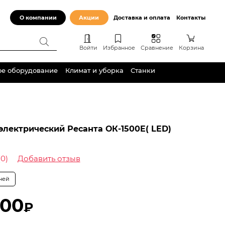
О компании
Акции
Доставка и оплата
Контакты
Войти
Избранное
Сравнение
Корзина
ое оборудование
Климат и уборка
Станки
электрический Ресанта ОК-1500E( LED)
(0)
Добавить отзыв
дней
,00
₽