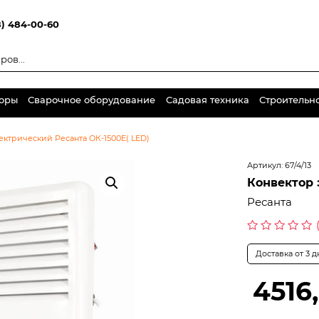
8) 484-00-60
торы
Сварочное оборудование
Садовая техника
Строительн
ектрический Ресанта ОК-1500E( LED)
Артикул:
67/4/13
Конвектор 
Ресанта
Оценка
0
Доставка от 3 
из
5
4516