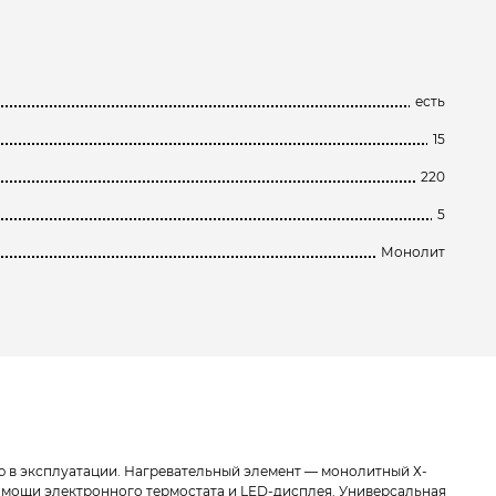
есть
15
220
5
Монолит
ю в эксплуатации. Нагревательный элемент — монолитный Х-
омощи электронного термостата и LED-дисплея. Универсальная