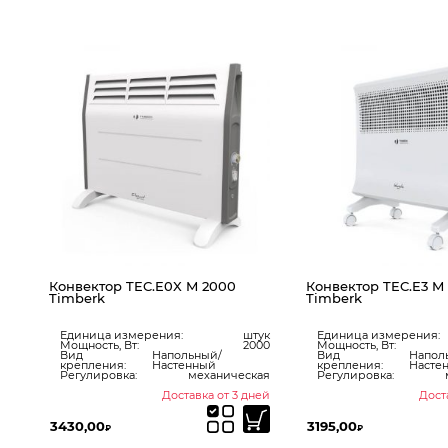
 M 2000
Конвектор TEC.E3 M 1500
Конвектор
Timberk
BEC/EVM-
штук
Единица измерения:
штук
Изготовит
2000
Мощность, Вт:
1,5
Единица 
ьный/
Вид
Напольный/
Мощность, 
енный
крепления:
Настенный
Вид
механическая
Регулировка:
механическая
крепления
авка от 3 дней
Доставка от 3 дней
3195,00
3600,00
₽
₽