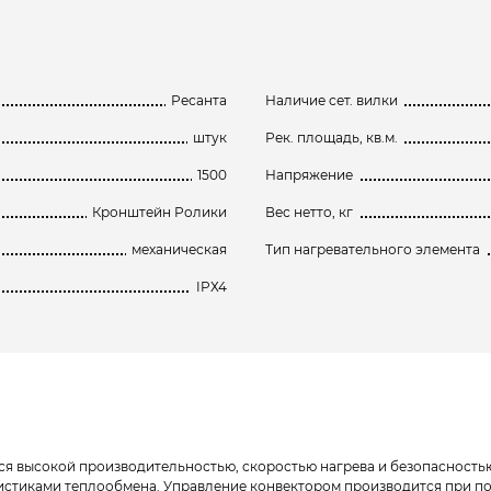
Ресанта
Наличие сет. вилки
штук
Рек. площадь, кв.м.
1500
Напряжение
Кронштейн Ролики
Вес нетто, кг
механическая
Тип нагревательного элемента
IPХ4
тся высокой производительностью, скоростью нагрева и безопасность
истиками теплообмена. Управление конвектором производится при п