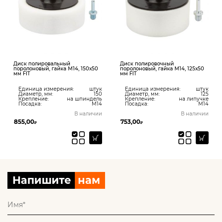
Диск полировальный
Диск полировочный
поролоновый, гайка М14, 150х50
поролоновый, гайка М14, 125х50
мм FIT
мм FIT
Единица измерения:
штук
Единица измерения:
штук
Диаметр, мм:
150
Диаметр, мм:
125
Крепление:
на шпиндель
Крепление:
на липучке
Посадка:
М14
Посадка:
М14
В наличии
В наличии
855,00
753,00
₽
₽
Напишите
нам