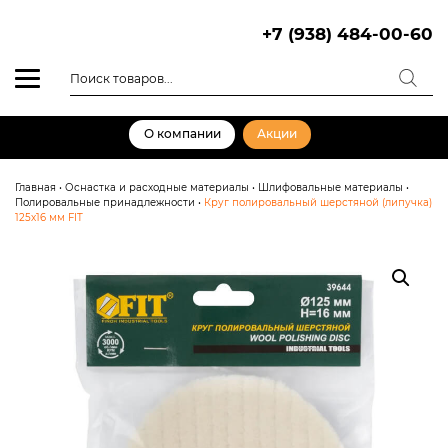
Skip
to
+7 (938) 484-00-60
content
Поиск
товаров
О компании
Акции
Главная
•
Оснастка и расходные материалы
•
Шлифовальные материалы
•
Полировальные принадлежности
•
Круг полировальный шерстяной (липучка)
125х16 мм FIT