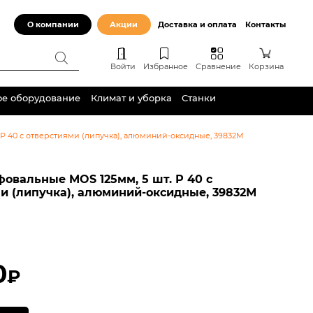
О компании
Акции
Доставка и оплата
Контакты
Войти
Избранное
Сравнение
Корзина
ое оборудование
Климат и уборка
Станки
Р 40 с отверстиями (липучка), алюминий-оксидные, 39832М
овальные MOS 125мм, 5 шт. Р 40 с
и (липучка), алюминий-оксидные, 39832М
0
₽