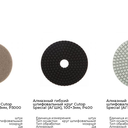
Алмазный гибкий
Алмазный 
 Cutop
шлифовальный круг Cutop
шлифоваль
×3мм, Р3000
Special (АГШК), 100×3мм, Р400
Special (А
штук
Единица измерения:
штук
Единица и
шлифовальный
Тип оснастки:
круг шлифовальный
Тип оснаст
мокрый
Тип обработки:
мокрый
Тип обрабо
Да
Алмазный:
Да
Алмазный: