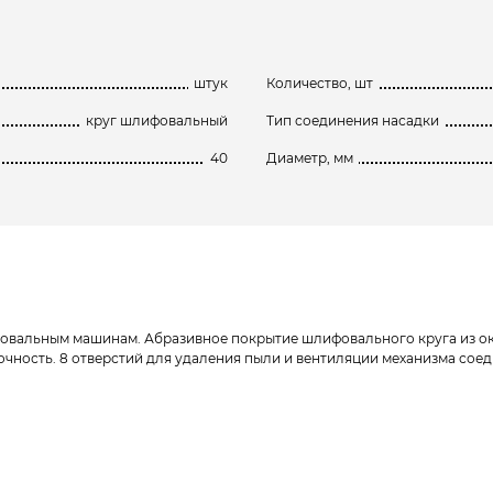
штук
Количество, шт
круг шлифовальный
Тип соединения насадки
40
Диаметр, мм
овальным машинам. Абразивное покрытие шлифовального круга из окс
очность. 8 отверстий для удаления пыли и вентиляции механизма со