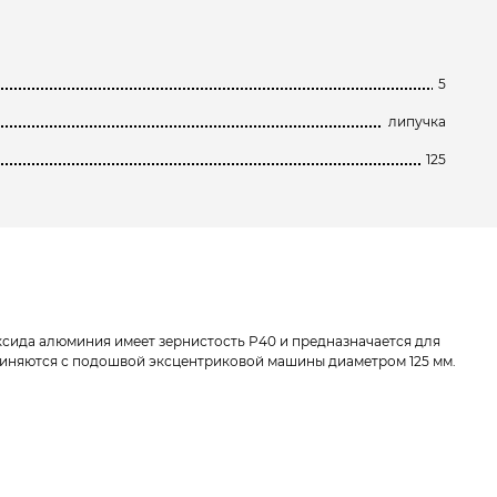
5
липучка
125
ида алюминия имеет зернистость P40 и предназначается для
единяются с подошвой эксцентриковой машины диаметром 125 мм.