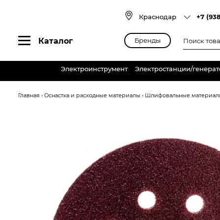
Skip
to
Краснодар
+7 (93
content
Поиск
Каталог
Бренды
товаров
Электроинструмент
Электростанции/генера
Главная
•
Оснастка и расходные материалы
•
Шлифовальные материал