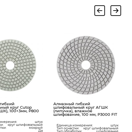
А
ш
(
1
гибкий
Алмазный гибкий
ный круг Cutop
шлифовальный круг АГШК
ГШК), 100×3мм, Р800
(липучка), влажное
шлифование, 100 мм, Р3000 FIT
змерения:
штук
ки:
круг шлифовальный
Единица измерения:
штук
тки:
мокрый
Тип оснастки:
круг шлифовальный
Да
Тип обработки:
шлифование