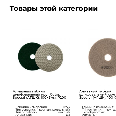
Товары этой категории
Алмазный гибкий
Алмазный гибкий
шлифовальный круг Cutop
шлифовальный круг
0
Special (АГШК), 100×3мм, Р200
Special (АГШК), 100
ук
Единица измерения:
штук
Единица измерения:
ый
Тип оснастки:
круг шлифовальный
Тип оснастки:
круг 
ый
Тип обработки:
мокрый
Тип обработки:
Да
Алмазный:
Да
Алмазный: