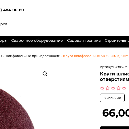
8) 484-00-60
торы
Сварочное оборудование
Садовая техника
Строительн
ы
•
Шлифовальные принадлежности
•
Круги шлифовальные MOS 125мм, 5 шт. 
Артикул:
39832М
Круги шлиф
отверстиям
Оценка
В наличии
0
из
5
66,0