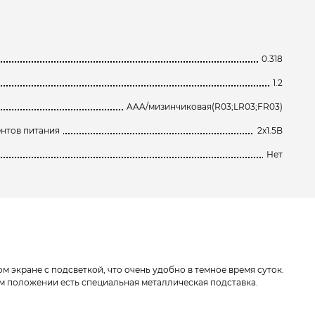
0.318
1.2
AAA/мизинчиковая(R03;LR03;FR03)
нтов питания
2х1.5B
Нет
 экране с подсветкой, что очень удобно в темное время суток.
м положении есть специальная металлическая подставка.