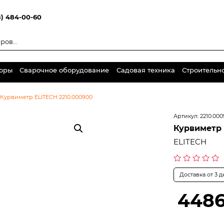
8) 484-00-60
торы
Сварочное оборудование
Садовая техника
Строительн
Курвиметр ELITECH 2210.000900
Артикул:
2210.00
Курвиметр 
ELITECH
Оценка
Доставка от 3 
0
из
5
4486