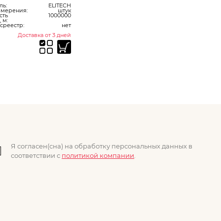
ль:
ELITECH
змерения:
штук
сть
1000000
 м:
осреестр:
нет
Доставка от 3 дней
Я согласен(сна) на обработку персональных данных в
соответствии с
политикой компании
.