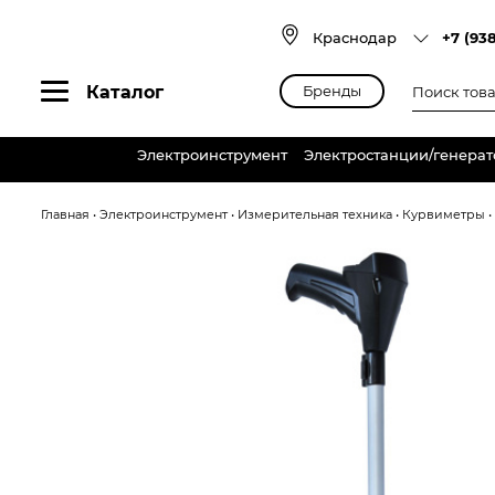
Skip
to
Краснодар
+7 (93
content
Поиск
Каталог
Бренды
товаров
Электроинструмент
Электростанции/генера
Главная
•
Электроинструмент
•
Измерительная техника
•
Курвиметры
•