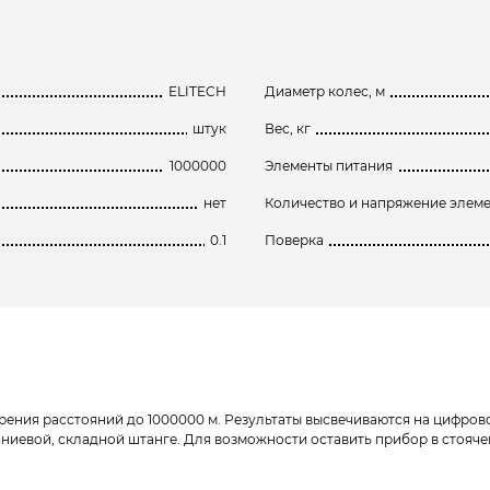
ELITECH
Диаметр колес, м
штук
Вес, кг
1000000
Элементы питания
нет
Количество и напряжение элеме
0.1
Поверка
ения расстояний до 1000000 м. Результаты высвечиваются на цифровом
иевой, складной штанге. Для возможности оставить прибор в стояче