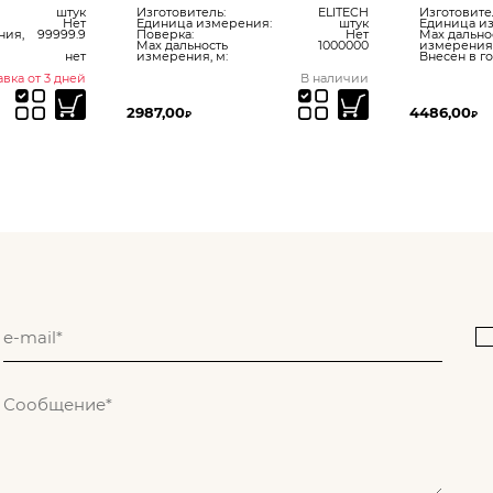
штук
Изготовитель:
ELITECH
Изготовите
Нет
Единица измерения:
штук
Единица и
ния,
99999.9
Поверка:
Нет
Max дально
Max дальность
1000000
измерения,
нет
измерения, м:
Внесен в г
вка от 3 дней
В наличии
2987,00
4486,00
₽
₽