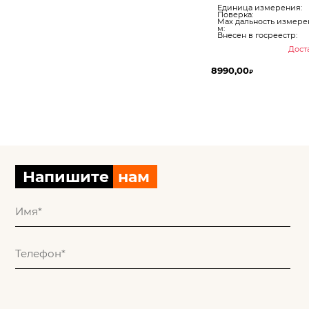
Единица измерения:
Поверка:
Max дальность измере
м:
Внесен в госреестр:
Доста
8990,00
₽
Напишите
нам