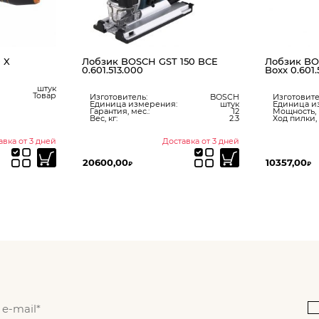
OSCH GST 150 BCE
Лобзик BOSCH GST 150 BCE L -
000
Boxx 0.601.513.003
тель:
BOSCH
Изготовитель:
BOSCH
измерения:
штук
Единица измерения:
штук
 мес.:
12
Мощность, Вт:
720
2.3
Ход пилки, мм:
26
Доставка от 3 дней
Доставка от 3 дней
10357,00
₽
₽