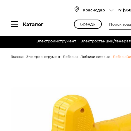
Skip
to
Краснодар
+7 (93
content
Поиск
Каталог
Бренды
товаров
Электроинструмент
Электростанции/генера
Главная
•
Электроинструмент
•
Лобзики
•
Лобзики сетевые
•
Лобзик De