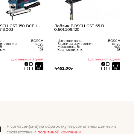
Лобзик BOSCH GST 65 B
0.601.509.120
Изготовитель:
BOSCH
Единица измерения:
штук
Мощность, Вт:
400
Ход пилки, мм:
18
Доставка от 3 дней
Доставка от 3
4452,00
13490,00
₽
₽
Я согласен(сна) на обработку персональных данных в
соответствии с
политикой компании
.