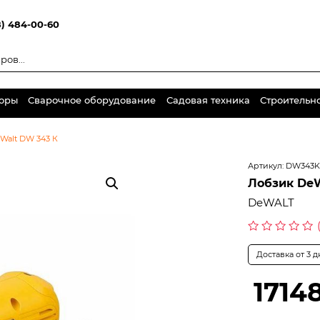
8) 484-00-60
торы
Сварочное оборудование
Садовая техника
Строительн
Walt DW 343 К
Артикул:
DW343K
Лобзик DeW
DeWALT
Оценка
0
Доставка от 3 
из
5
1714