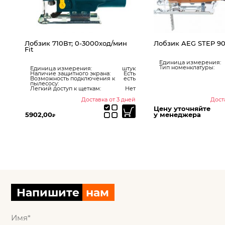
000ход/мин
Лобзик AEG STEP 90 X
Лобзик B
0.601.513.
Единица измерения:
штук
Тип номенклатуры:
Товар
:
штук
Изготови
экрана:
Есть
Единица 
ючения к
есть
Гарантия,
Вес, кг:
кам:
Нет
тавка от 3 дней
Доставка от 3 дней
Цену уточняйте
у менеджера
20600,00
Напишите
нам