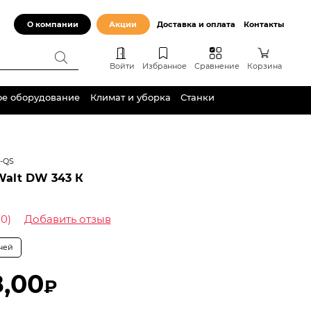
О компании
Акции
Доставка и оплата
Контакты
Войти
Избранное
Сравнение
Корзина
ое оборудование
Климат и уборка
Станки
-QS
alt DW 343 К
(0)
Добавить отзыв
дней
8,00
₽