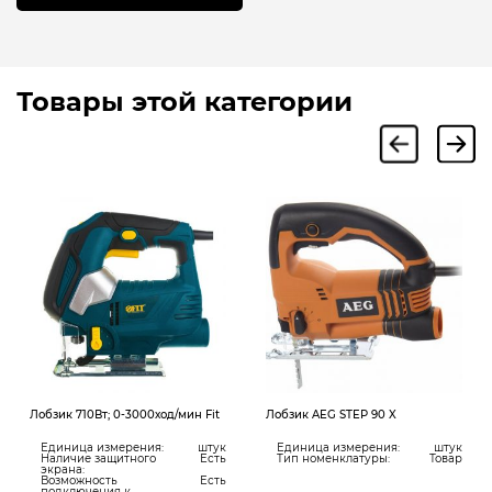
Товары этой категории
Лобзик 710Вт; 0-3000ход/мин Fit
Лобзик AEG STEP 90 X
Единица измерения:
штук
Единица измерения:
штук
Наличие защитного
Есть
Тип номенклатуры:
Товар
экрана:
Возможность
Есть
подключения к