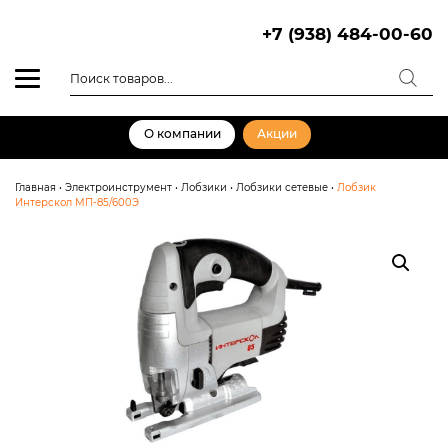
Skip
to
+7 (938) 484-00-60
content
Поиск
товаров
О компании
Акции
Главная
•
Электроинструмент
•
Лобзики
•
Лобзики сетевые
•
Лобзик
Интерскол МП-85/600Э