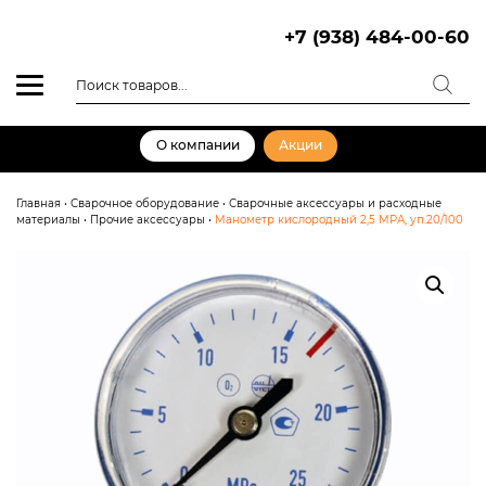
Skip
to
+7 (938) 484-00-60
content
Поиск
товаров
О компании
Акции
Главная
•
Сварочное оборудование
•
Сварочные аксессуары и расходные
материалы
•
Прочие аксессуары
•
Манометр кислородный 2,5 МРА, уп.20/100