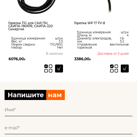
Горелка TIG для САИ ПН,
Горелка WP 17 FV-8
САИПА-190МФ, САИПА-220
Синергия
Единица измерения:
штук
Длина, м:
4
Единица измерения:
штук
Диаметр электродов,
1.6-
Вес, кг:
2.5
мм:
3.2
Режим сварки:
TIG/WIG
Управление
вентильное
Набор:
Нет
горелкой:
В наличии
Доставка от 3 дней
6076,00
3386,00
₽
₽
Напишите
нам