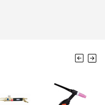
Зажим «крокодил» ЗК 15А 75мм
красный 10шт TDM
Единица измерения:
штук
Номинальный ток, А :
15
Длина зажима, мм:
75
Количество, шт:
10