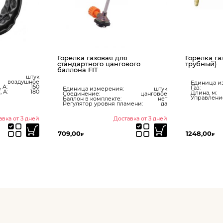
ая для
Горелка газовая Р1П (2-х
Горе
цангового
трубный)
(2pi
Единица измерения:
штук
Еди
Газ:
пропан-бутан
Тип 
ения:
штук
Длина, м:
0.5
Max 
цанговое
Управление горелкой:
вентильное
Max 
екте:
нет
ня пламени:
да
Доставка от 3 дней
Доставка от 3 дней
1248,00
5532
₽