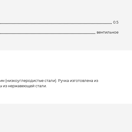
0.5
вентильное
мм (низкоуглеродистые стали). Ручка изготовлена из
ы из нержавеющей стали.