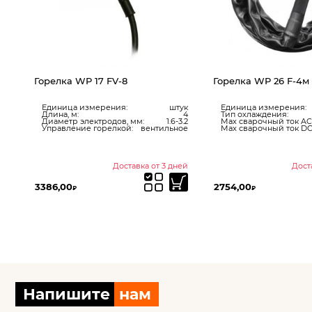
Горелка WP 26 F-4м
Горелка газов
стандартного 
баллона FIT
штук
Единица измерения:
штук
4
Тип охлаждения:
воздушное
1.6-3.2
Max сварочный ток AC, А:
150
Единица измер
нтильное
Max сварочный ток DC, А:
180
Соединение:
Баллон в компл
Регулятор уров
от 3 дней
Доставка от 3 дней
2754,00
709,00
₽
₽
Напишите
нам