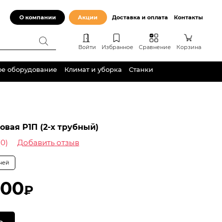
О компании
Акции
Доставка и оплата
Контакты
Войти
Избранное
Сравнение
Корзина
ое оборудование
Климат и уборка
Станки
овая Р1П (2-х трубный)
(0)
Добавить отзыв
дней
,00
₽
Ь