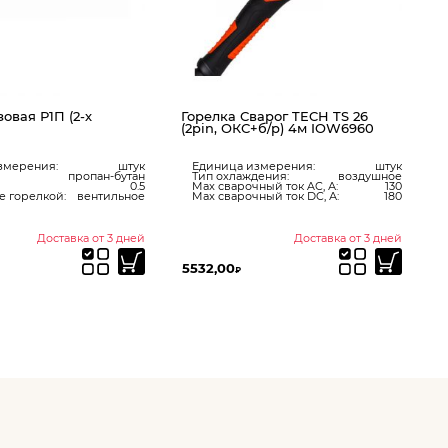
лка Сварог TECH TS 26
n, ОКС+б/р) 4м IOW6960
ница измерения:
штук
охлаждения:
воздушное
сварочный ток AC, А:
130
сварочный ток DC, А:
180
Доставка от 3 дней
В наличии
,00
105,00
₽
₽