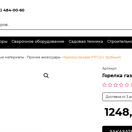
8) 484-00-60
торы
Сварочное оборудование
Садовая техника
Строительн
ные материалы
•
Прочие аксессуары
•
Горелка газовая Р1П (2-х трубный)
Артикул:
Горелка газ
Оценка
0
Доставка от 3 
из
5
1248
ЗАКАЗАТ