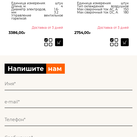
Единица измерения:
штук
Единица измерения:
штук
Длина, м:
4
Тип охлаждения:
воздушное
Диаметр электродов,
1.6-
Max сварочный ток AC, А:
150
мм:
3.2
Max сварочный ток DC, А:
180
Управление
вентильное
горелкой:
Доставка от 3 дней
Доставка от 3 дней
3386,00
2754,00
₽
₽
Напишите
нам