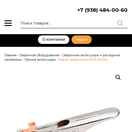
Skip
to
+7 (938) 484-00-60
content
Поиск
товаров
О компании
Акции
Главная
•
Сварочное оборудование
•
Сварочные аксессуары и расходные
материалы
•
Прочие аксессуары
•
Зажим заземления 3009 (300А)