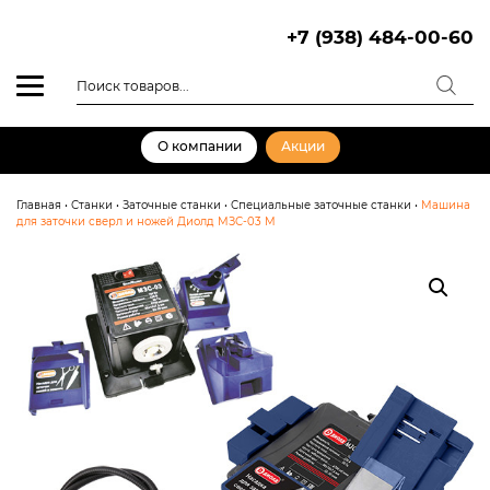
Skip
to
+7 (938) 484-00-60
content
Поиск
товаров
О компании
Акции
Главная
•
Станки
•
Заточные станки
•
Специальные заточные станки
•
Машина
для заточки сверл и ножей Диолд МЗС-03 М