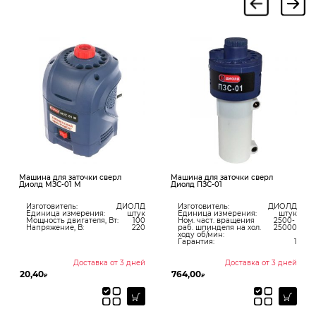
 для заточки сверл
Машина для заточки сверл
Машина дл
 МЗС-01 М
Диолд ПЗС-01
ножей Ди
товитель:
ДИОЛД
Изготовитель:
ДИОЛД
Изготов
ица измерения:
штук
Единица измерения:
штук
Единица
ость двигателя, Вт:
100
Ном. част. вращения
2500-
Мощност
яжение, В:
220
раб. шпинделя на хол.
25000
Напряже
ходу об/мин:
Гарантия:
1
Доставка от 3 дней
Доставка от 3 дней
764,00
5510,00
₽
₽
₽