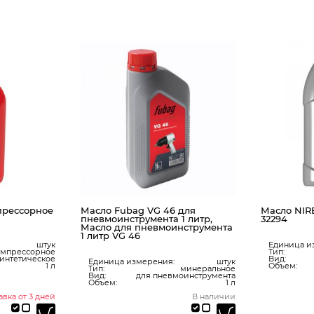
прессорное
Масло Fubag VG 46 для
Масло NIRE
пневмоинструмента 1 литр,
32294
Масло для пневмоинструмента
1 литр VG 46
штук
Единица и
омпрессорное
Тип:
интетическое
Вид:
Единица измерения:
штук
1 л
Объем:
Тип:
минеральное
Вид:
для пневмоинструмента
Объем:
1 л
авка от 3 дней
В наличии