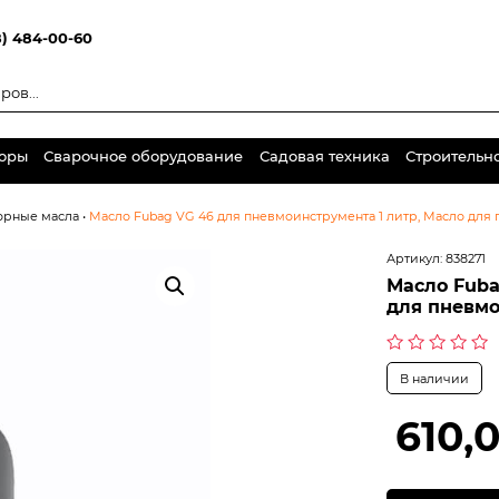
8) 484-00-60
торы
Сварочное оборудование
Садовая техника
Строительн
орные масла
•
Масло Fubag VG 46 для пневмоинструмента 1 литр, Масло для 
Артикул:
838271
Масло Fuba
для пневмо
Оценка
В наличии
0
из
5
610,