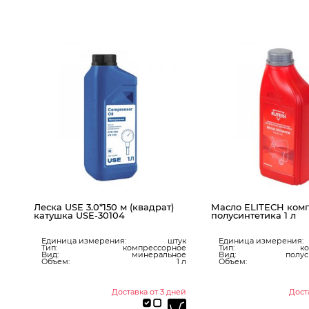
е
Леска USE 3.0*150 м (квадрат)
Масло ELITECH ком
катушка USE-30104
полусинтетика 1 л
Единица измерения:
штук
Единица измерения:
Тип:
компрессорное
Тип:
к
Вид:
минеральное
Вид:
полус
мм
Объем:
1 л
Объем:
ое
ое
0 л
ней
Доставка от 3 дней
Дост