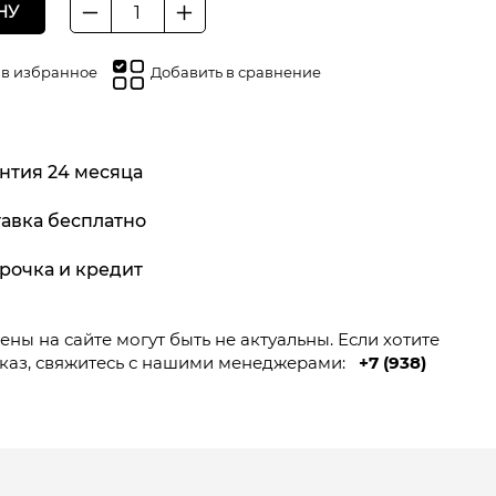
НУ
Количество
товара
Масло
 в избранное
Добавить в сравнение
Fubag
VG
46
для
нтия 24 месяца
пневмоинструмента
1
авка бесплатно
литр,
Масло
рочка и кредит
для
пневмоинструмента
1
ны на сайте могут быть не актуальны. Если хотите
литр
каз, свяжитесь с нашими менеджерами:
+7 (938)
VG
46