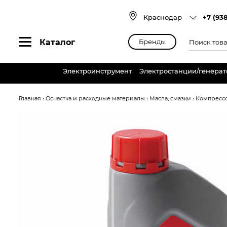
Skip
to
Краснодар
+7 (93
content
Поиск
Каталог
Бренды
товаров
Электроинструмент
Электростанции/генера
Главная
•
Оснастка и расходные материалы
•
Масла, смазки
•
Компресс