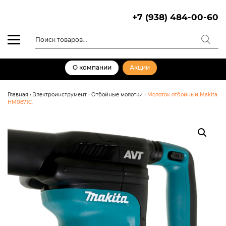
Skip
to
+7 (938) 484-00-60
content
Поиск
товаров
О компании
Акции
Главная
•
Электроинструмент
•
Отбойные молотки
•
Молоток отбойный Makitа
HM0871C.