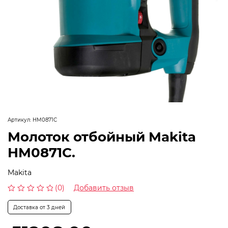
Артикул:
HM0871C
Молоток отбойный Makitа
HM0871C.
Makita
(0)
Добавить отзыв
Оценка
0
Доставка от 3 дней
из
5