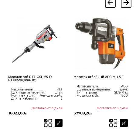
Молоток отб P.I.T. GSH 65-D
Молоток отбойный AEG MH 5 E
P.I.T(65дж,1800 вт)
Изготовитель:
AEG
Изготовитель:
P.I.T
Единица измерения:
штук
Единица измерения:
штук
Тип патрона:
SDS-Max
Комплектация:
Чемодан/кейс
Мощность, Вт:
1200
Длина кабеля, м:
3
Доставка от 3 дней
Доставка от 3 дней
16823,00
37709,26
₽
₽