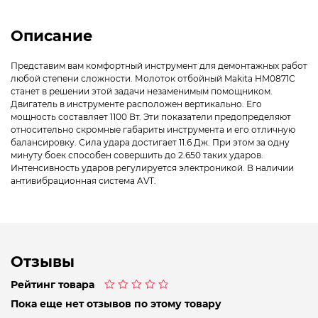
Описание
Представим вам комфортный инструмент для демонтажных работ
любой степени сложности. Молоток отбойный Makitа HM0871C
станет в решении этой задачи незаменимым помощником.
Двигатель в инструменте расположен вертикально. Его
мощность составляет 1100 Вт. Эти показатели предопределяют
относительно скромные габариты инструмента и его отличную
балансировку. Сила удара достигает 11.6 Дж. При этом за одну
минуту боек способен совершить до 2.650 таких ударов.
Интенсивность ударов регулируется электроникой. В наличии
антивибрационная система AVT.
Отзывы
Рейтинг товара
Оценка
Пока еще нет отзывов по этому товару
0
из