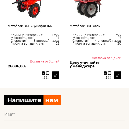
Мотоблок DDE «Буцефал-1M»
Мотоблок DDE Халк-1
Единица измерения:
штук
Единица измерения:
штук
Мощность, л.с.:
7
Мощность, л.с.:
7
Скорости:
3 вперед/1 назад
Скорости:
4 вперед/2 назад
Глубина вспашки, см:
25
Глубина вспашки, см:
30
Доставка от 3 дней
Доставка от 3 дней
Цену уточняйте
26896,80
у менеджера
₽
Напишите
нам