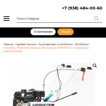
Skip
to
+7 (938) 484-00-60
content
Поиск
товаров
О компании
Акции
Главная
•
Садовая техника
•
Культиваторы и мотоблоки
•
Мотоблоки
•
Мотоблок НЕВА Мототехника МБ Энергия WM170F/P-2, с 6 фрезами
4650333310695