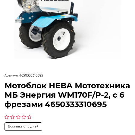
Артикул:
4650333310695
Мотоблок НЕВА Мототехника
МБ Энергия WM170F/P-2, с 6
фрезами 4650333310695
Оценка
Доставка от 3 дней
0
из