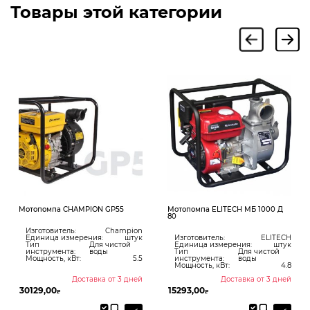
Товары этой категории
Мотопомпа CHAMPION GP55
Мотопомпа ELITECH МБ 1000 Д
80
Изготовитель:
Champion
Единица измерения:
штук
Изготовитель:
ELITECH
Тип
Для чистой
Единица измерения:
штук
инструмента:
воды
Тип
Для чистой
Мощность, кВт:
5.5
инструмента:
воды
Мощность, кВт:
4.8
Доставка от 3 дней
Доставка от 3 дней
30129,00
15293,00
₽
₽