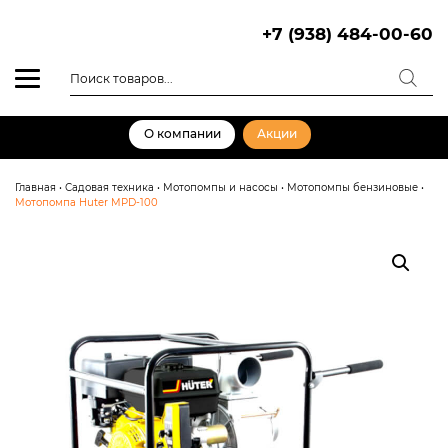
Skip
to
+7 (938) 484-00-60
content
Поиск
товаров
О компании
Акции
Главная
•
Садовая техника
•
Мотопомпы и насосы
•
Мотопомпы бензиновые
•
Мотопомпа Huter MPD-100