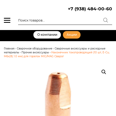
Skip
to
+7 (938) 484-00-60
content
Поиск
товаров
О компании
Акции
Главная
•
Сварочное оборудование
•
Сварочные аксессуары и расходные
материалы
•
Прочие аксессуары
•
Наконечник токопроводящий (10 шт; E-Cu;
М6х28; 1.0 мм) для горелок MIG/MAG Сварог