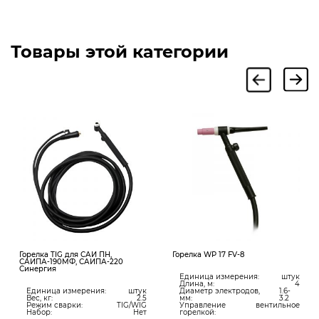
Товары этой категории
Горелка TIG для САИ ПН,
Горелка WP 17 FV-8
САИПА-190МФ, САИПА-220
Синергия
Единица измерения:
штук
Длина, м:
4
Единица измерения:
штук
Диаметр электродов,
1.6-
Вес, кг:
2.5
мм:
3.2
Режим сварки:
TIG/WIG
Управление
вентильное
Набор:
Нет
горелкой: