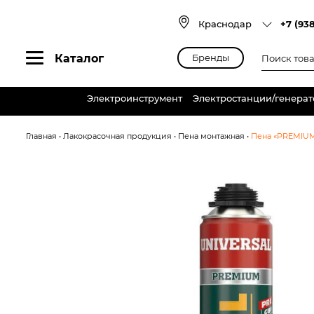
Skip
to
Краснодар
+7 (93
content
Поиск
Каталог
Бренды
товаров
Электроинструмент
Электростанции/генера
Главная
•
Лакокрасочная продукция
•
Пена монтажная
•
Пена «PREMIUM»