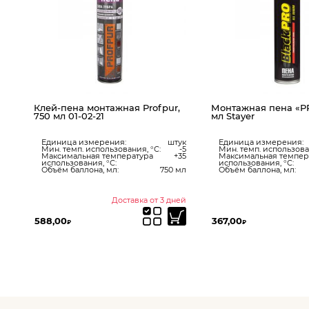
r
Клей-пена монтажная Profpur,
Монтажная пена «PR
750 мл 01-02-21
мл Stayer
ук
Единица измерения:
штук
Единица измерения:
-5
Мин. темп. использования, °С:
-5
Мин. темп. использова
+35
Максимальная температура
+35
Максимальная темпер
использования, °С:
использования, °С:
мл
Объём баллона, мл:
750 мл
Объём баллона, мл:
ии
Доставка от 3 дней
588,00
367,00
₽
₽