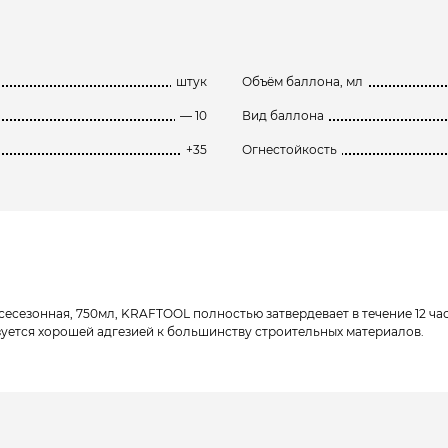
штук
Объём баллона, мл
— 10
Вид баллона
+35
Огнестойкость
сезонная, 750мл, KRAFTOOL полностью затвердевает в течение 12 часов
уется хорошей адгезией к большинству строительных материалов.