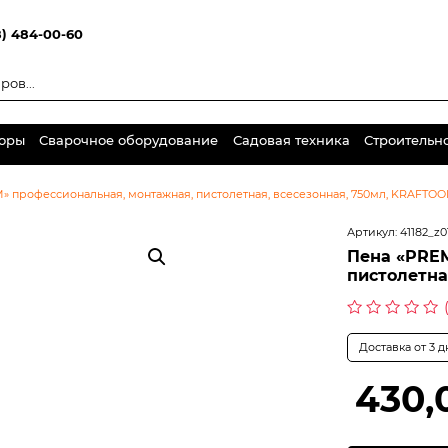
8) 484-00-60
торы
Сварочное оборудование
Садовая техника
Строительн
 профессиональная, монтажная, пистолетная, всесезонная, 750мл, KRAFTOO
Артикул:
41182_z0
Пена «PRE
пистолетна
Оценка
0
Доставка от 3 
из
5
430,