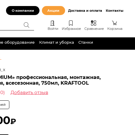
О компании
Акции
Доставка и оплата
Контакты
Войти
Избранное
Сравнение
Корзина
ое оборудование
Климат и уборка
Станки
L
1_X
MIUM» профессиональная, монтажная,
я, всесезонная, 750мл, KRAFTOOL
(0)
Добавить отзыв
дней
00
₽