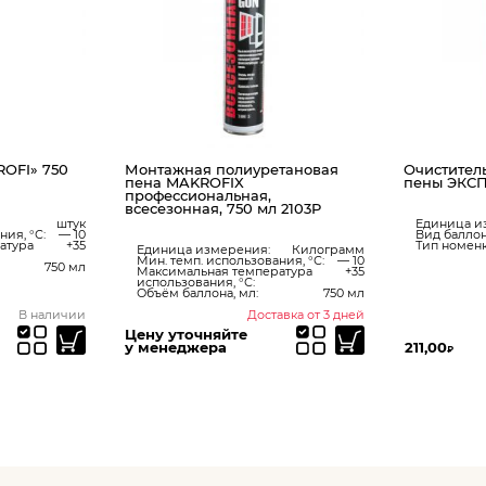
OFI» 750
Монтажная полиуретановая
Очистител
пена MAKROFIX
пены ЭКСП
профессиональная,
всесезонная, 750 мл 2103P
штук
Единица и
ния, °С:
— 10
Вид баллон
атура
+35
Тип номенк
Единица измерения:
Килограмм
Мин. темп. использования, °С:
— 10
750 мл
Максимальная температура
+35
использования, °С:
Объём баллона, мл:
750 мл
В наличии
Доставка от 3 дней
Цену уточняйте
у менеджера
211,00
₽