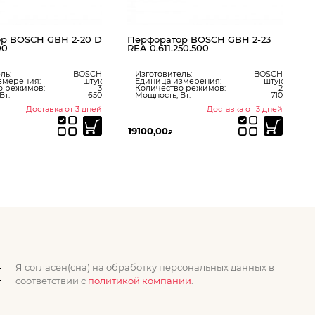
р BOSCH GBH 2-20 D
Перфоратор BOSCH GBH 2-23
00
REA 0.611.250.500
ль:
BOSCH
Изготовитель:
BOSCH
змерения:
штук
Единица измерения:
штук
о режимов:
3
Количество режимов:
2
Вт:
650
Мощность, Вт:
710
Доставка от 3 дней
Доставка от 3 дней
19100,00
8
₽
Я согласен(сна) на обработку персональных данных в
соответствии с
политикой компании
.