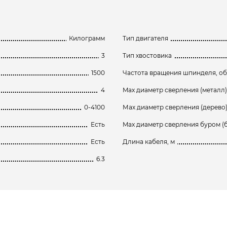
Килограмм
Тип двигателя
3
Тип хвостовика
1500
Частота вращения шпинделя, о
4
Max диаметр сверления (металл)
0-4100
Мах диаметр сверления (дерево)
Есть
Max диаметр сверления буром (б
Есть
Длина кабеля, м
6.3