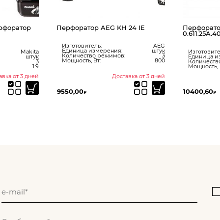
рфоратор
Перфоратор AEG KH 24 IE
Перфорато
0.611.25A.4
Изготовитель:
AEG
Единица измерения:
штук
Makita
Изготовите
Количество режимов:
3
штук
Единица и
Мощность, Вт:
800
3
Количеств
1.9
Мощность, 
авка от 3 дней
Доставка от 3 дней
9550,00
10400,60
₽
₽