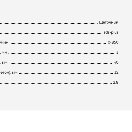
Щеточный
sds-plus
б/мин
0-850
, мм
13
, мм
40
етон), мм
32
2.8