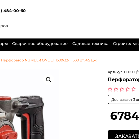
8) 484-00-60
торы
Сварочное оборудование
Садовая техника
Строительн
•
Перфоратор NUMBER ONE EH1500/32-1 1500 Вт, 4,5 Дж
Артикул:
EH1500/3
Перфоратор
Оценка
Доставка от 3 
0
из
5
6784
ЗАКАЗАТ