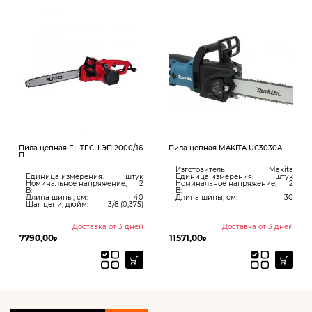
Пила цепная ELITECH ЭП 2000/16
Пила цепная MAKITA UC3030A
П
Изготовитель:
Makita
Единица измерения:
штук
Единица измерения:
штук
Номинальное напряжение,
2
Номинальное напряжение,
2
В:
В:
Длина шины, см:
40
Длина шины, см:
30
Шаг цепи, дюйм:
3/8 (0,375)
Доставка от 3 дней
Доставка от 3 дней
7790,00
11571,00
₽
₽