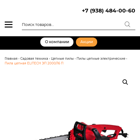
Skip
to
+7 (938) 484-00-60
content
Поиск
товаров
О компании
Акции
Главная
•
Садовая техника
•
Цепные пилы
•
Пилы цепные электрические
•
Пила цепная ELITECH ЭП 2000/16 П