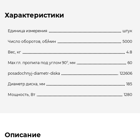
Характеристики
Единица измерения
штук
Число оборотов, об/мин
5000
Вес, кг
4.8
Max гл. пропила под углом 90°, мм
60
posadochnyj-diametr-diska
122606
Диаметр диска, мм
185
Мощность, Вт
1280
Описание