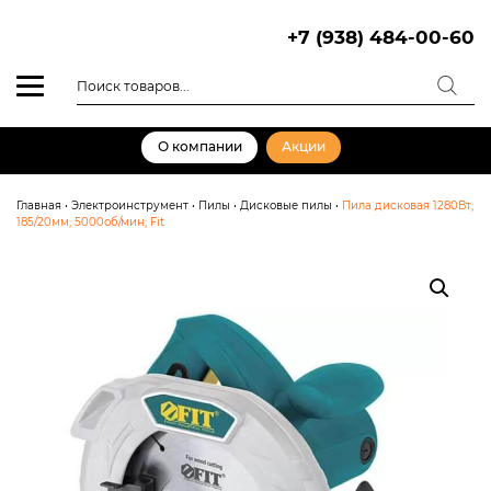
Skip
to
+7 (938) 484-00-60
content
Поиск
товаров
О компании
Акции
Главная
•
Электроинструмент
•
Пилы
•
Дисковые пилы
•
Пила дисковая 1280Вт;
185/20мм; 5000об/мин; Fit