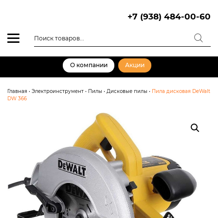
Skip
to
+7 (938) 484-00-60
content
Поиск
товаров
О компании
Акции
Главная
•
Электроинструмент
•
Пилы
•
Дисковые пилы
•
Пила дисковая DeWalt
DW 366