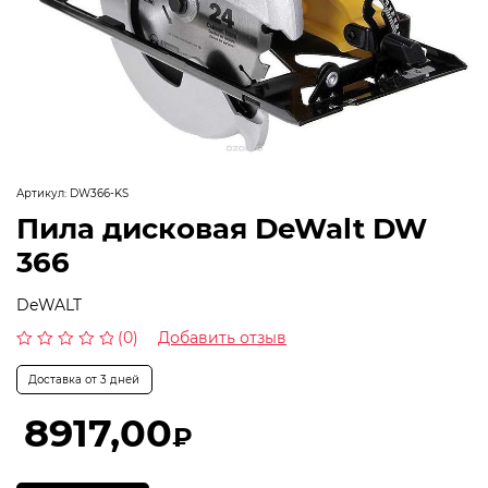
Артикул:
DW366-KS
Пила дисковая DeWalt DW
366
DeWALT
(0)
Добавить отзыв
Оценка
0
Доставка от 3 дней
из
5
8917,00
₽