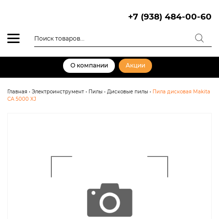
Skip
to
+7 (938) 484-00-60
content
Поиск
товаров
О компании
Акции
Главная
•
Электроинструмент
•
Пилы
•
Дисковые пилы
•
Пила дисковая Makita
CA 5000 XJ