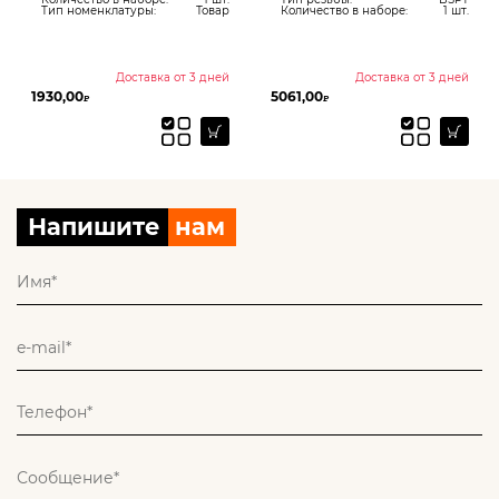
п номенклатуры:
Товар
Количество в наборе:
1 шт.
Количе
Доставка от 3 дней
Доставка от 3 дней
,00
5061,00
1019,00
₽
₽
Напишите
нам