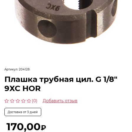
Артикул:
204128
Плашка трубная цил. G 1/8″
9ХС HOR
(0)
Добавить отзыв
Оценка
0
Доставка от 3 дней
из
5
170,00
₽