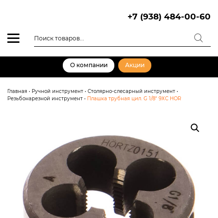
Skip
to
+7 (938) 484-00-60
content
Поиск
товаров
О компании
Акции
Главная
•
Ручной инструмент
•
Столярно-слесарный инструмент
•
Резьбонарезной инструмент
•
Плашка трубная цил. G 1/8″ 9ХС HOR