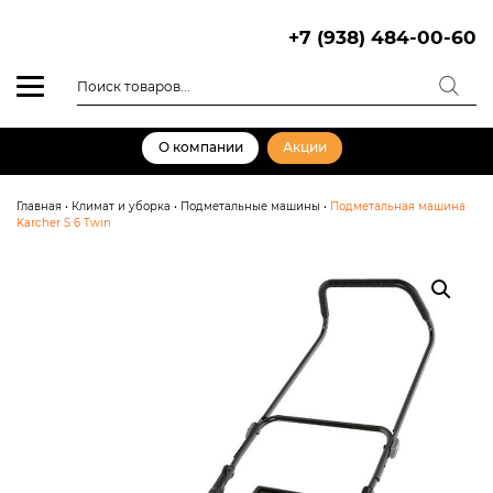
Skip
to
+7 (938) 484-00-60
content
Поиск
товаров
О компании
Акции
Главная
•
Климат и уборка
•
Подметальные машины
•
Подметальная машина
Karcher S 6 Twin