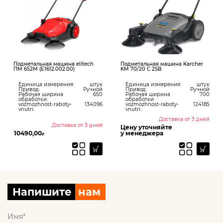
Подметальная машина elitech
Подметальная машина Karcher
ПМ 652М (E1612.002.00)
KM 70/20 C 2SB
Единица измерения:
штук
Единица измерения:
штук
Привод:
Ручной
Привод:
Ручной
Рабочая ширина
650
Рабочая ширина
700
обработки:
обработки:
vozmozhnost-raboty-
134096
vozmozhnost-raboty-
124185
vnutri:
vnutri:
Доставка от 3 дней
Доставка от 3 дней
Цену уточняйте
10490,00
у менеджера
₽
Напишите
нам