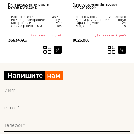
Пила дисковая погружная
Пила погружная Интерскол
DeWalt DWS 520 К
ПП-165/1300ЭМ
Изготовитель:
DeWalt
Изготовитель:
Интерскол
Единица измерения:
штук
Единица измерения:
штук
Мощность, Вт:
1300
Гарантия, мес.:
24
Диаметр диска, мм:
165
Вес, кг:
4.5
Доставка от 3 дней
Доставка от 3 дней
36634,40
8026,00
₽
₽
Напишите
нам