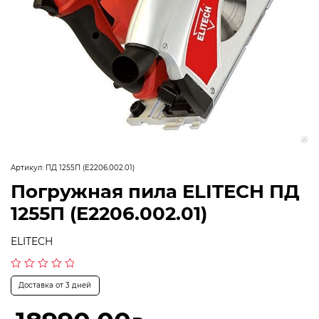
Артикул:
ПД 1255П (E2206.002.01)
Погружная пила ELITECH ПД
1255П (E2206.002.01)
ELITECH
Оценка
Доставка от 3 дней
0
из
5