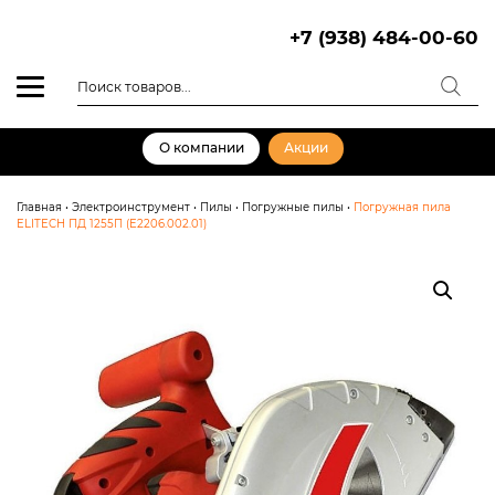
Skip
to
+7 (938) 484-00-60
content
Поиск
товаров
О компании
Акции
Главная
•
Электроинструмент
•
Пилы
•
Погружные пилы
•
Погружная пила
ELITECH ПД 1255П (E2206.002.01)