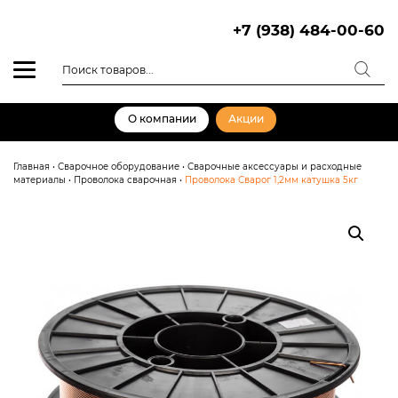
Skip
to
+7 (938) 484-00-60
content
Поиск
товаров
О компании
Акции
Главная
•
Сварочное оборудование
•
Сварочные аксессуары и расходные
материалы
•
Проволока сварочная
•
Проволока Сварог 1,2мм катушка 5кг