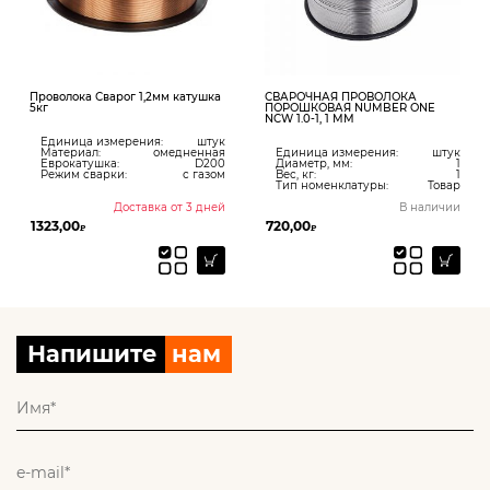
Проволока Сварог 1,2мм катушка
СВАРОЧНАЯ ПРОВОЛОКА
5кг
ПОРОШКОВАЯ NUMBER ONE
NCW 1.0-1, 1 ММ
Единица измерения:
штук
Материал:
омедненная
Единица измерения:
штук
Еврокатушка:
D200
Диаметр, мм:
1
Режим сварки:
с газом
Вес, кг:
1
Тип номенклатуры:
Товар
Доставка от 3 дней
В наличии
1323,00
720,00
₽
₽
Напишите
нам