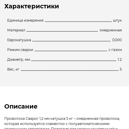
Характеристики
Единица измерения
штук
Материал
омедненная
Еврокатушка
D200
Режим сварки
с газом
Диаметр, мм
1.2
Вес, кг
5
Описание
Проволока Сварог 1,2 мм катушка 5 кг – омедненная проволока,
которая используется совместно с полуавтоматоческими
сварочными аппаратами. Подходит для сварки конструкций и