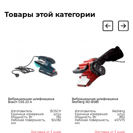
Товары этой категории
Вибрационная шлифмашина
Вибрационная шлифмашина
Bosch GSS 23 A
RedVerg RD-BS85
Изготовитель:
BOSCH
Изготовитель:
RedVerg
Единица измерения:
штук
Единица измерения:
штук
Мощность, Вт:
190
Мощность, Вт:
850
Рабочая поверхность,
92х182
Рабочая поверхность,
457х75
мм:
мм:
Доставка от 3 дней
Доставка от 3 дней