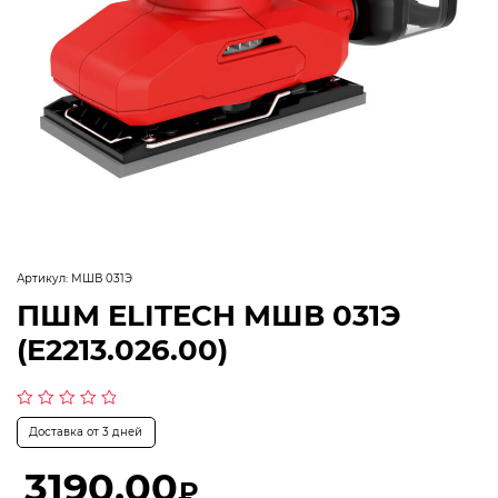
Артикул:
МШВ 031Э
ПШМ ELITECH МШВ 031Э
(E2213.026.00)
Оценка
Доставка от 3 дней
0
из
5
3190,00
₽