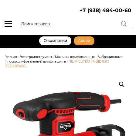
Skip
to
+7 (938) 484-00-60
content
Поиск
товаров
О компании
Акции
Главная
•
Электроинструмент
•
Машины шлифовальные
•
Вибрационные
(плоскошлифовальные) шлифмашины
•
ПШМ ELITECH МШВ 031Э
(E2213.026.00)