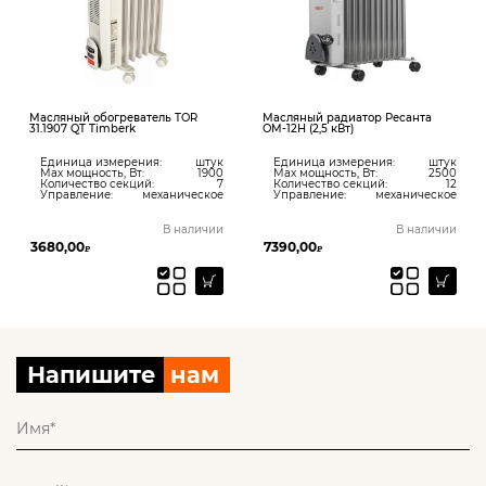
Масляный обогреватель TOR
Масляный радиатор Ресанта
31.1907 QT Timberk
ОМ-12Н (2,5 кВт)
Единица измерения:
штук
Единица измерения:
штук
Max мощность, Вт:
1900
Max мощность, Вт:
2500
Количество секций:
7
Количество секций:
12
Управление:
механическое
Управление:
механическое
В наличии
В наличии
3680,00
7390,00
₽
₽
Напишите
нам