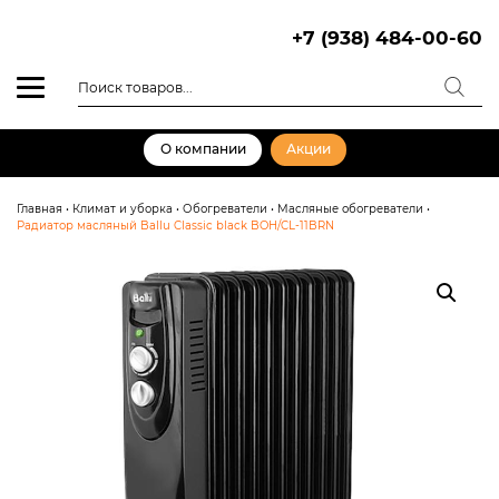
Skip
to
+7 (938) 484-00-60
content
Поиск
товаров
О компании
Акции
Главная
•
Климат и уборка
•
Обогреватели
•
Масляные обогреватели
•
Радиатор масляный Ballu Classic black BOH/CL-11BRN