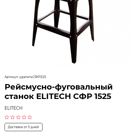
Артикул:
удалитьСФР1525
Рейсмусно-фуговальный
станок ELITECH СФР 1525
ELITECH
Оценка
Доставка от 3 дней
0
из
5