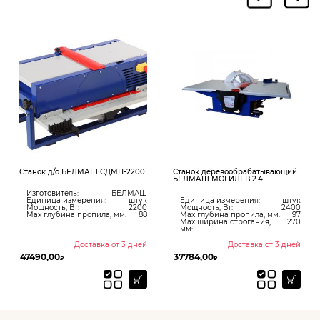
Станок д/о БЕЛМАШ СДМП-2200
Станок деревообрабатывающий
БЕЛМАШ МОГИЛЕВ 2.4
Изготовитель:
БЕЛМАШ
Единица измерения:
штук
Единица измерения:
штук
Мощность, Вт:
2200
Мощность, Вт:
2400
Max глубина пропила, мм:
88
Max глубина пропила, мм:
97
Max ширина строгания,
270
мм:
Доставка от 3 дней
Доставка от 3 дней
47490,00
37784,00
₽
₽