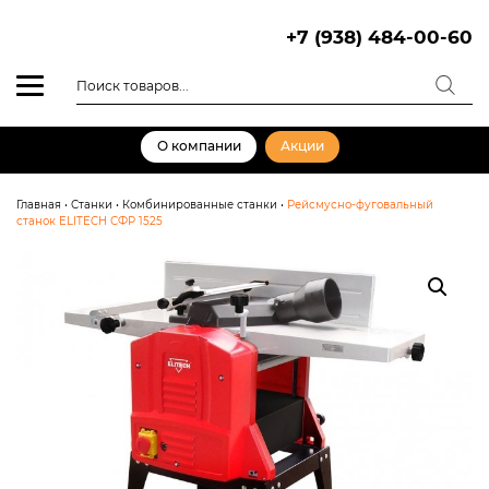
Skip
to
+7 (938) 484-00-60
content
Поиск
товаров
О компании
Акции
Главная
•
Станки
•
Комбинированные станки
•
Рейсмусно-фуговальный
станок ELITECH СФР 1525