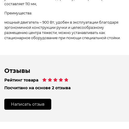
составляет 110 мм,
Преимущества:
мощный двигатель – 900 Вт; удобен в эксплуатации благодаря
эргономичной конструкции ручки и целесообразному
размещению центра тяжести; можно устанавливать как
стационарное оборудование при помощи специальной стойки.
Отзывы
Рейтинг товара
Рейтинг
2
5.00
Посчитано на основе 2 отзыва
из 5 на основе
опроса
пользователей
Написать отзыв