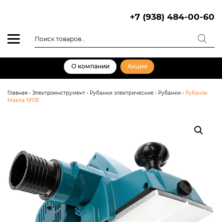
Skip
to
+7 (938) 484-00-60
content
Поиск
товаров
О компании
Акции
Главная
•
Электроинструмент
•
Рубанки электрические
•
Рубанки
•
Рубанок
Makita 1911B