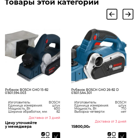
Товары этой категории
Рубанок BOSCH GHO 26-82 D
Рубанок Bosch GHO 6500
0.601.5A4.301
0.601.596.000
SCH
Изготовитель:
BOSCH
Изготовитель:
BOSC
тук
Единица измерения:
штук
Единица измерения:
шту
600
Мощность, Вт:
710
Число оборотов, об/мин:
1650
82
Выборка четверти:
нет
Наличие плавного пуска:
Не
дней
Доставка от 3 дней
Доставка от 3 дне
15800,00
17997,00
₽
₽