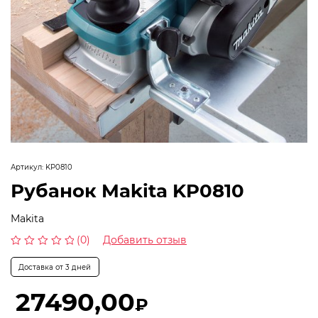
Артикул:
KP0810
Рубанок Makita KP0810
Makita
(0)
Добавить отзыв
Оценка
0
Доставка от 3 дней
из
5
27490,00
₽