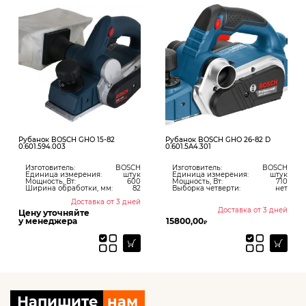
Рубанок BOSCH GHO 15-82
Рубанок BOSCH GHO 26-82 D
0.601.594.003
0.601.5A4.301
Изготовитель:
BOSCH
Изготовитель:
BOSCH
Единица измерения:
штук
Единица измерения:
штук
Мощность, Вт:
600
Мощность, Вт:
710
Ширина обработки, мм:
82
Выборка четверти:
нет
Доставка от 3 дней
Доставка от 3 дней
Цену уточняйте
у менеджера
15800,00
₽
Напишите
нам