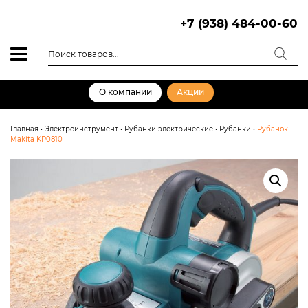
Skip
to
+7 (938) 484-00-60
content
Поиск
товаров
О компании
Акции
Главная
•
Электроинструмент
•
Рубанки электрические
•
Рубанки
•
Рубанок
Makita KP0810