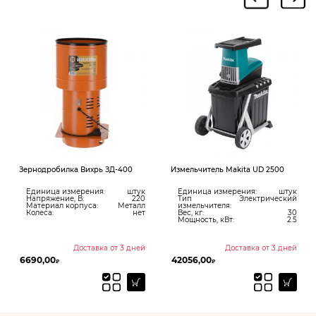
Зернодробилка Вихрь ЗД-400
Измельчитель Makita UD 2500
Единица измерения:
штук
Единица измерения:
штук
Напряжение, В:
220
Тип
Электрический
Материал корпуса:
Металл
измельчителя:
Колеса:
нет
Вес, кг:
30
Мощность, кВт:
2.5
Доставка от 3 дней
Доставка от 3 дней
6690,00
42056,00
₽
₽