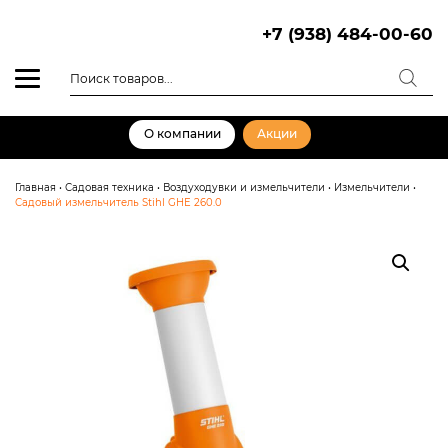
Skip
to
+7 (938) 484-00-60
content
Поиск
товаров
О компании
Акции
Главная
•
Садовая техника
•
Воздуходувки и измельчители
•
Измельчители
•
Садовый измельчитель Stihl GHE 260.0