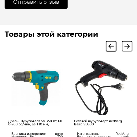
Товары этой категории
Дрель-Шуруповерт эл. 350 Вт; FIT
Сетевой шуруповёрт RedVerg
0-700 об/мин; БзП 10 мм;
Basic SD300
Единица измерения:
штук
Изготовитель:
RedVerg
Мощность, Вт:
320
Единица измерения:
штук