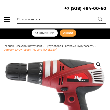
Skip
to
+7 (938) 484-00-60
content
Поиск
товаров
О компании
Акции
Главная
•
Электроинструмент
•
Шуруповерты
•
Сетевые шуруповерты
•
Сетевой шуруповерт RedVerg RD-SD320/1