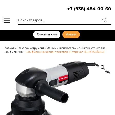
Skip
to
+7 (938) 484-00-60
content
Поиск
товаров
О компании
Акции
Главная
•
Электроинструмент
•
Машины шлифовальные
•
Эксцентриковые
шлифмашины
•
Шлифмашина эксцентриковая Интерскол ЭШМ-150/600Э