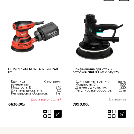
ОШМ Makita M 9204 125мм 240
Шлифмашина для стен и
Ш
Вт
потолков NIREX DWS 950/225
(
Единица
Килограмм
Единица измерения:
штук
измерения:
Мощность, Вт:
950
Мощность, Вт:
240
Диаметр диска, мм:
225
Диаметр диска, мм:
125
Регулировка оборотов:
Есть
Регулировка оборотов:
Нет
Доставка от 3 дней
В наличии
6636,00
7990,00
5
₽
₽