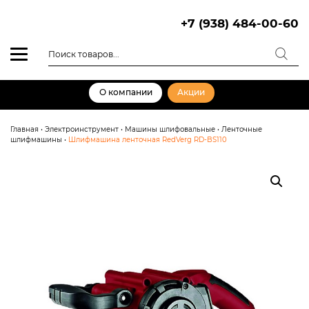
Skip
to
+7 (938) 484-00-60
content
Поиск
товаров
О компании
Акции
Главная
•
Электроинструмент
•
Машины шлифовальные
•
Ленточные
шлифмашины
•
Шлифмашина ленточная RedVerg RD-BS110