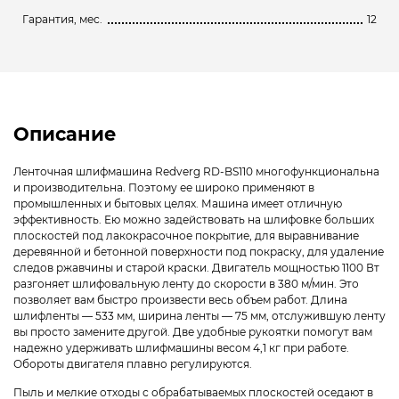
Гарантия, мес.
12
Описание
Ленточная шлифмашина Redverg RD-BS110 многофункциональна
и производительна. Поэтому ее широко применяют в
промышленных и бытовых целях. Машина имеет отличную
эффективность. Ею можно задействовать на шлифовке больших
плоскостей под лакокрасочное покрытие, для выравнивание
деревянной и бетонной поверхности под покраску, для удаление
следов ржавчины и старой краски. Двигатель мощностью 1100 Вт
разгоняет шлифовальную ленту до скорости в 380 м/мин. Это
позволяет вам быстро произвести весь объем работ. Длина
шлифленты — 533 мм, ширина ленты — 75 мм, отслужившую ленту
вы просто замените другой. Две удобные рукоятки помогут вам
надежно удерживать шлифмашины весом 4,1 кг при работе.
Обороты двигателя плавно регулируются.
Пыль и мелкие отходы с обрабатываемых плоскостей оседают в