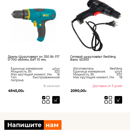
Дрель-Шуруповерт эл. 350 Вт; FIT
Сетевой шуруповёрт RedVerg
0-700 об/мин; БзП 10 мм;
Basic SD300
Единица измерения:
штук
Изготовитель:
RedVerg
Мощность, Вт:
320
Единица измерения:
штук
Max крутящий момент, Нм:
16
Мощность, Вт:
300
Тип
быстрозажимной
Max крутящий момент, Нм:
18
патрона:
В наличии
Доставка от 3 дней
4945,00
2090,00
₽
₽
Напишите
нам