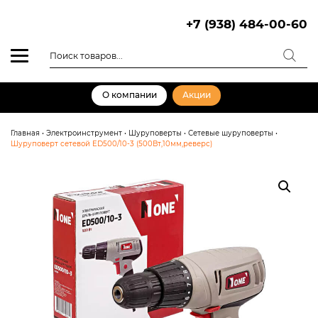
Skip
to
+7 (938) 484-00-60
content
Поиск
товаров
О компании
Акции
Главная
•
Электроинструмент
•
Шуруповерты
•
Сетевые шуруповерты
•
Шуруповерт сетевой ED500/10-3 (500Вт,10мм,реверс)