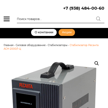
Skip
to
+7 (938) 484-00-60
content
Поиск
товаров
О компании
Акции
Главная
•
Силовое оборудование
•
Стабилизаторы
•
Стабилизатор Ресанта
АСН-2000/1-Ц