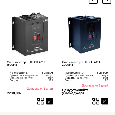
Стабилизатор ELITECH АСН
Стабилизатор ELITECH АСН
1500РН
2000РН
Изготовитель:
ELITECH
Изготовитель:
ELITECH
Единица измерения:
штук
Единица измерения:
штук
Скрыть на сайте:
Нет
Скрыть на сайте:
Нет
Вес, кг:
12.1
Вес, кг:
5.8
Доставка от 3 дней
Доставка от 3 дней
Цену уточняйте
2290,00
у менеджера
₽