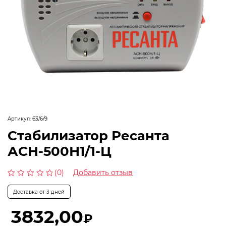
Артикул:
63/6/9
Стабилизатор Ресанта
АСН-500Н1/1-Ц
(0)
Добавить отзыв
Оценка
0
Доставка от 3 дней
из
5
3832,00
₽