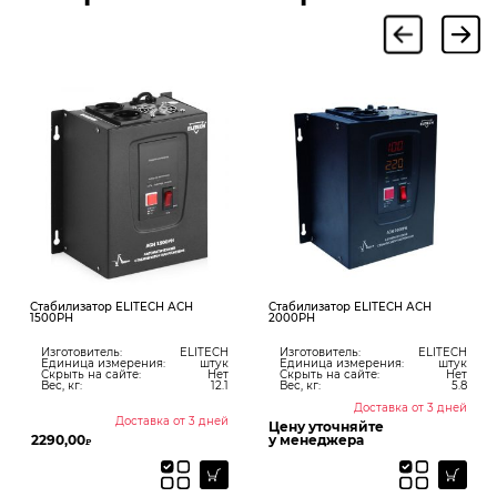
Стабилизатор ELITECH АСН
Стабилизатор ELITECH АСН
1500РН
2000РН
Изготовитель:
ELITECH
Изготовитель:
ELITECH
Единица измерения:
штук
Единица измерения:
штук
Скрыть на сайте:
Нет
Скрыть на сайте:
Нет
Вес, кг:
12.1
Вес, кг:
5.8
Доставка от 3 дней
Доставка от 3 дней
Цену уточняйте
2290,00
у менеджера
₽