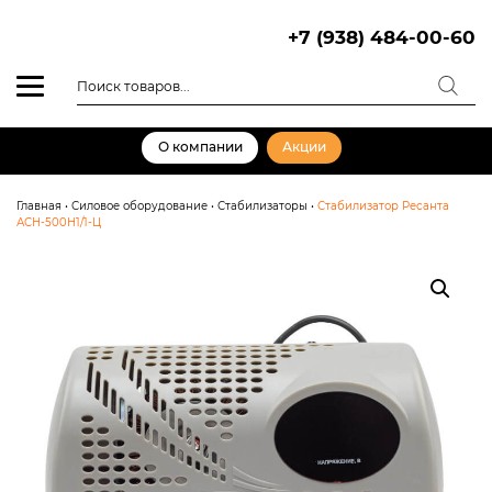
Skip
to
+7 (938) 484-00-60
content
Поиск
товаров
О компании
Акции
Главная
•
Силовое оборудование
•
Стабилизаторы
•
Стабилизатор Ресанта
АСН-500Н1/1-Ц