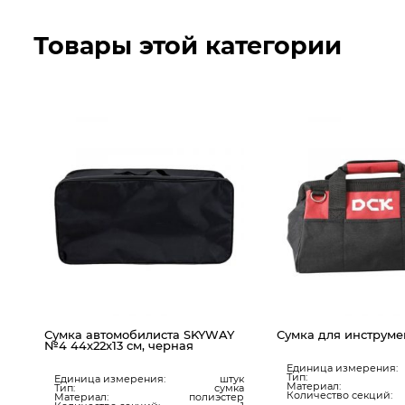
Товары этой категории
Сумка автомобилиста SKYWAY
Сумка для инструме
С
№4 44х22х13 см, черная
Единица измерения:
Тип:
Единица измерения:
штук
Материал:
Тип:
сумка
llu
Количество секций:
Материал:
полиэстер
ук