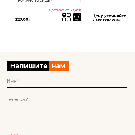
Количество секций:
1
ка
ир
ней
Доставка от 3 дней
Цену уточняйте
327,00
у менеджера
₽
Напишите
нам