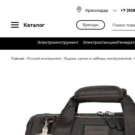
Skip
to
Краснодар
+7 (93
content
Поиск
Каталог
Бренды
товаров
Электроинструмент
Электростанции/генера
Главная
•
Ручной инструмент
•
Ящики, сумки и наборы инструментов
•