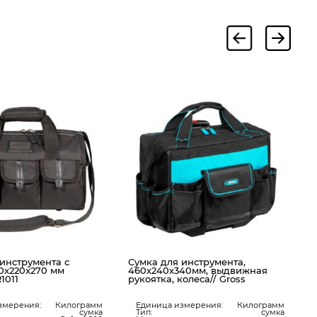
С
к
0
инструмента с
Сумка для инструмента,
0x220x270 мм
460х240х340мм, выдвижная
1011
рукоятка, колеса// Gross
змерения:
Килограмм
Единица измерения:
Килограмм
сумка
Тип:
сумка