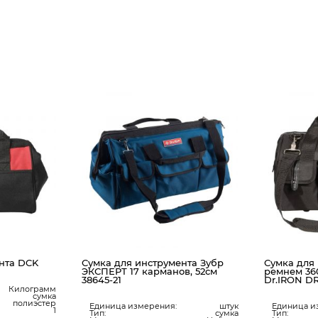
нта DCK
Сумка для инструмента Зубр
Сумка для 
ЭКСПЕРТ 17 карманов, 52см
ремнем 36
38645-21
Dr.IRON DR
Килограмм
сумка
полиэстер
Единица измерения:
штук
Единица и
1
Тип:
сумка
Тип: