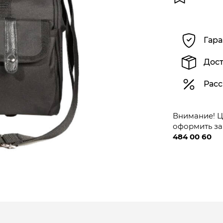
Гара
Дост
Расс
Внимание! Це
оформить за
484 00 60