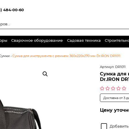
8) 484-00-60
торы
Сварочное оборудование
Садовая техника
Строительн
Сумки
•
Сумка для инструмента с ремнем 360x220x270 мм Dr.IRON DR1011
Артикул:
DR1011
Сумка для 
Dr.IRON DR1
Оценка
Доставка от 3 
0
из
5
Цену уточн
Добавить