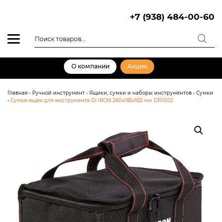
Skip
to
+7 (938) 484-00-60
content
Поиск
товаров
О компании
Акции
Главная
•
Ручной инструмент
•
Ящики, сумки и наборы инструментов
•
Сумки
•
Сумка-ящик для инструмента Dr.IRON 260x185x165 мм DR1002