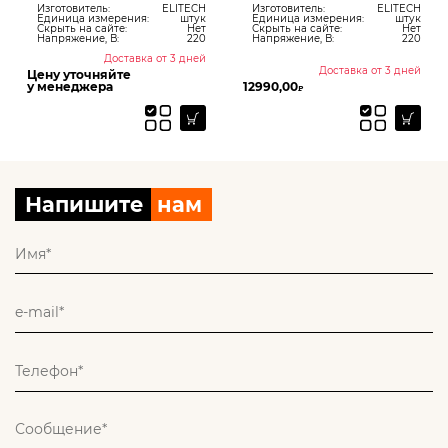
Изготовитель:
ELITECH
Изготовитель:
ELITECH
Единица измерения:
штук
Единица измерения:
штук
Скрыть на сайте:
Нет
Скрыть на сайте:
Нет
Напряжение, В:
220
Напряжение, В:
220
Доставка от 3 дней
Доставка от 3 дней
Цену уточняйте
у менеджера
12990,00
₽
Напишите
нам