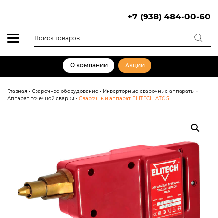
Skip
to
+7 (938) 484-00-60
content
Поиск
товаров
О компании
Акции
Главная
•
Сварочное оборудование
•
Инверторные сварочные аппараты
•
Аппарат точечной сварки
•
Сварочный аппарат ELITECH ATC 5