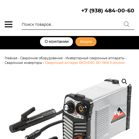
Skip
to
+7 (938) 484-00-60
content
Поиск
товаров
О компании
Акции
Главная
•
Сварочное оборудование
•
Инверторный сварочные аппараты
•
Сварочные инверторы
•
Сварочный аппарат REDVERG RD-190K Evolution