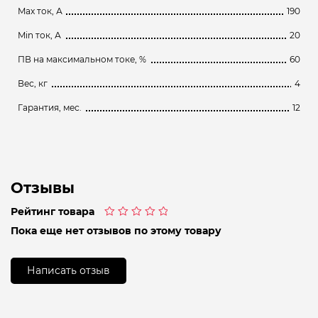
Max ток, А
190
Min ток, А
20
ПВ на максимальном токе, %
60
Вес, кг
4
Гарантия, мес.
12
Отзывы
Рейтинг товара
Оценка
Пока еще нет отзывов по этому товару
0
из
5
Написать отзыв