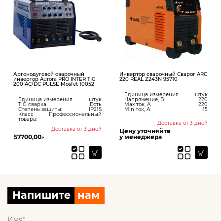
Аргонодуговой сварочный
Инвертор сварочный Сварог ARC
инвертор Aurora PRO INTER TIG
220 REAL Z243N 95710
200 AC/DC PULSE Mosfet 10052
Единица измерения:
штук
Единица измерения:
штук
Напряжение, В:
220
TIG сварка:
Есть
Max ток, А:
220
Степень защиты:
IP21S
Min ток, А:
15
Класс
Профессиональный
товара:
Доставка от 3 дней
Доставка от 3 дней
Цену уточняйте
57700,00
у менеджера
₽
Напишите
нам