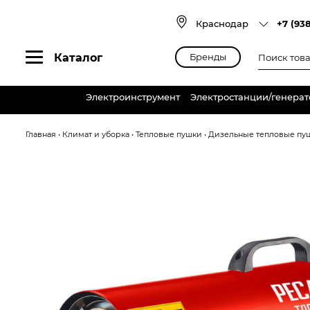
Skip
to
Краснодар
+7 (93
content
Поиск
Каталог
Бренды
товаров
Электроинструмент
Электростанции/генера
Главная
•
Климат и уборка
•
Тепловые пушки
•
Дизельные тепловые пуш