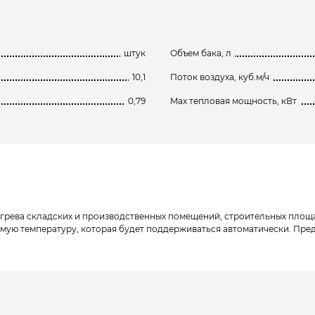
штук
Объем бака, л
10,1
Поток воздуха, куб.м/ч
0,79
Max тепловая мощность, кВт
грева складских и производственных помещений, строительных площа
ую температуру, которая будет поддерживаться автоматически. Преду