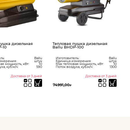
пушка дизельная
Тепловая пушка дизельная
P-10
Ballu BHDP-100
ль:
Ballu
Изготовитель:
Ballu
змерения:
штук
Единица измерения:
штук
ая мощность, кВт:
10
Max тепловая мощность, кВт:
10
ха, куб.м/ч:
590
Поток воздуха, куб.м/ч:
1300
Доставка от 3 дней
Доставка от 3 дней
74991,00
2
₽