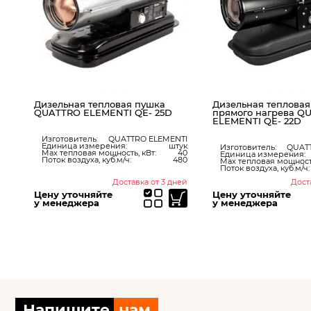
Дизельная тепловая пушка
Дизельная тепловая
QUATTRO ELEMENTI QE- 25D
прямого нагрева Q
ELEMENTI QE- 22D
Изготовитель:
QUATTRO ELEMENTI
Единица измерения:
штук
ук
Изготовитель:
QUAT
Max тепловая мощность, кВт:
40
20
Единица измерения:
Поток воздуха, куб.м/ч:
480
00
Max тепловая мощность
12
Поток воздуха, куб.м/ч:
ней
Доставка от 3 дней
Дост
Цену уточняйте
Цену уточняйте
у менеджера
у менеджера
Напишите
нам