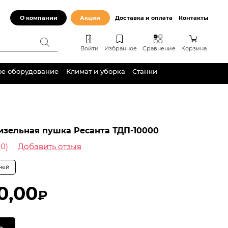
О компании
Акции
Доставка и оплата
Контакты
Войти
Избранное
Сравнение
Корзина
ое оборудование
Климат и уборка
Станки
изельная пушка Ресанта ТДП-10000
(0)
Добавить отзыв
дней
0,00
₽
Ь