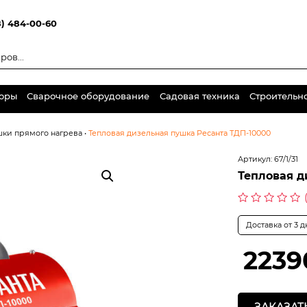
8) 484-00-60
торы
Сварочное оборудование
Садовая техника
Строительн
ки прямого нагрева
•
Тепловая дизельная пушка Ресанта ТДП-10000
Артикул:
67/1/31
Тепловая д
Оценка
0
Доставка от 3 
из
5
2239
ЗАКАЗАТ