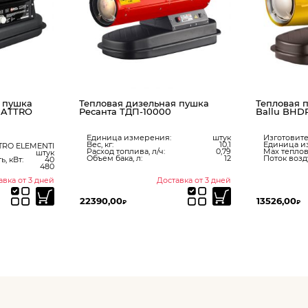
 пушка
Тепловая дизельная пушка
Тепловая 
UATTRO
Ресанта ТДП-10000
Ballu BHD
Единица измерения:
штук
Изготовите
Вес, кг:
10,1
Единица и
TRO ELEMENTI
Расход топлива, л/ч:
0,79
Max теплов
штук
Объем бака, л:
12
Поток возду
, кВт:
40
480
авка от 3 дней
Доставка от 3 дней
22390,00
13526,00
₽
₽