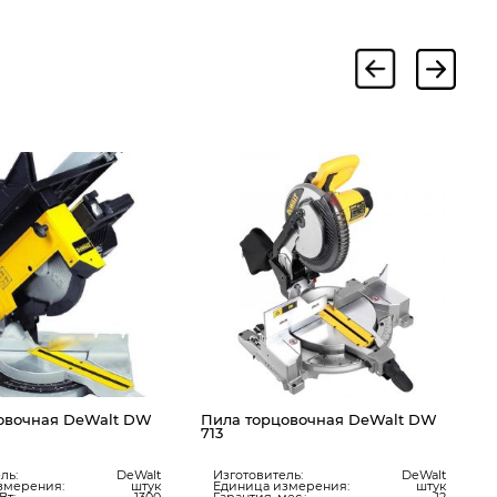
П
D
овочная DeWalt DW
Пила торцовочная DeWalt DW
713
ль:
DeWalt
Изготовитель:
DeWalt
змерения:
штук
Единица измерения:
штук
Вт:
1300
Гарантия, мес.:
12