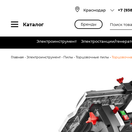
Skip
to
Краснодар
+7 (93
content
Поиск
Каталог
Бренды
товаров
Электроинструмент
Электростанции/генера
Главная
•
Электроинструмент
•
Пилы
•
Торцовочные пилы
•
Торцовочна