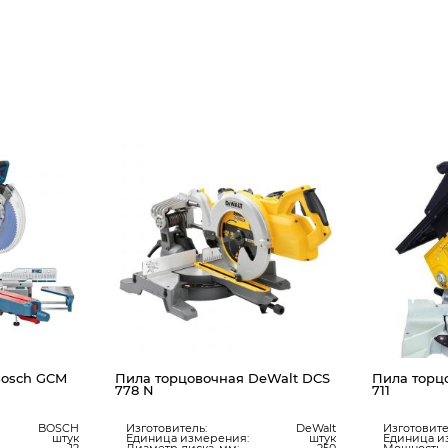
Bosch GCM
Пила торцовочная DeWalt DCS
Пила торц
778 N
711
BOSCH
Изготовитель:
DeWalt
Изготовите
штук
Единица измерения:
штук
Единица и
12
Диаметр диска, мм:
250
Мощность, 