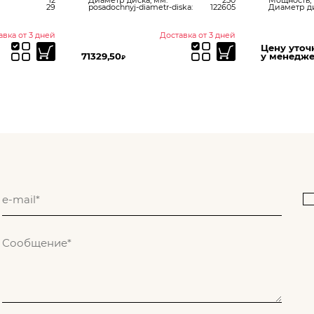
29
posadochnyj-diametr-diska:
122605
Диаметр ди
авка от 3 дней
Доставка от 3 дней
Цену уточ
71329,50
у менедж
₽