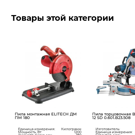
Товары этой категории
Пила монтажная ELITECH ДМ
Пила торцовочная 
ПМ 180
12 SD 0.601.B23.508
ук
Единица измерения:
Килограмм
Изготовитель:
800
Мощность, Вт:
1200
Единица измерения:
250
Диаметр диска, мм:
180
Гарантия, мес.: