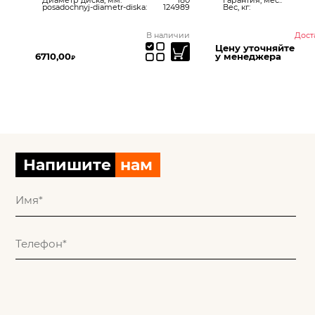
605
posadochnyj-diametr-diska:
124989
Вес, кг:
ней
В наличии
Дост
Цену уточняйте
6710,00
у менеджера
₽
Напишите
нам