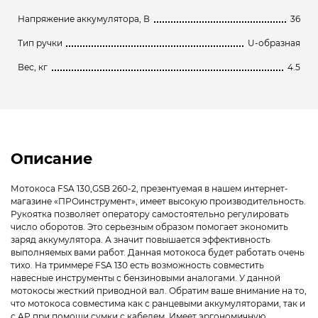
Напряжение аккумулятора, В
36
Тип ручки
U-образная
Вес, кг
4.5
Описание
Мотокоса FSA 130,GSB 260-2, презентуемая в нашем интернет-
магазине «ПРОинструмент», имеет высокую производительность.
Рукоятка позволяет оператору самостоятельно регулировать
число оборотов. Это серьезным образом помогает экономить
заряд аккумулятора. А значит повышается эффективность
выполняемых вами работ. Данная мотокоса будет работать очень
тихо. На триммере FSA 130 есть возможность совместить
навесные инструменты с бензиновыми аналогами. У данной
мотокосы жесткий приводной вал. Обратим ваше внимание на то,
что мотокоса совместима как с ранцевыми аккумуляторами, так и
с AP при помощи сумки с кабелем. Имеет эргономичную