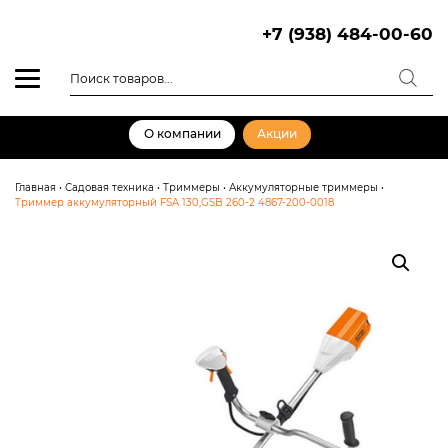
Skip
to
+7 (938) 484-00-60
content
Поиск
товаров
О компании
Акции
Главная
•
Садовая техника
•
Триммеры
•
Аккумуляторные триммеры
•
Триммер аккумуляторный FSA 130,GSB 260-2 4867-200-0018