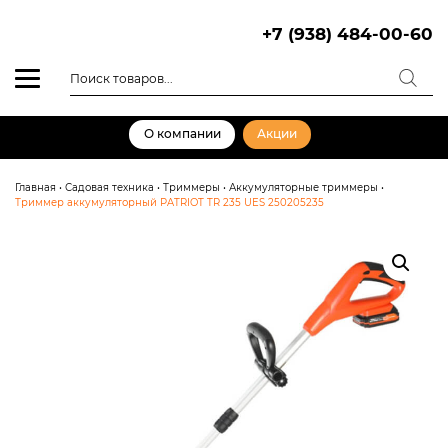
Skip
to
+7 (938) 484-00-60
content
Поиск
товаров
О компании
Акции
Главная
•
Садовая техника
•
Триммеры
•
Аккумуляторные триммеры
•
Триммер аккумуляторный PATRIOT TR 235 UES 250205235