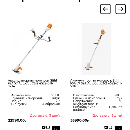
Аккумуляторная мотокоса, Stihl
Аккумуляторная мотокоса, Stihl
FSA 57 AutoCut C3-2 4522-011-
FSA 57 SET AutoCut C3-2 4522-011-
5734
5748
Изготовитель:
STIHL
Изготовитель:
STIHL
Единица измерения:
штук
Единица измерения:
штук
Вес, кг:
2.7
Напряжение
36
Тип ручки:
U-образная
аккумулятора, В:
Регулируемая
Цельная
штанга:
Доставка от 3 дней
Доставка от 3 дней
22990,00
33990,00
₽
₽