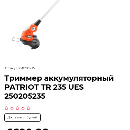
Артикул:
250205235
Триммер аккумуляторный
PATRIOT TR 235 UES
250205235
Оценка
Доставка от 3 дней
0
из
5