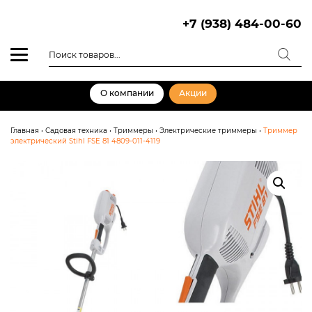
Skip
to
+7 (938) 484-00-60
content
Поиск
товаров
О компании
Акции
Главная
•
Садовая техника
•
Триммеры
•
Электрические триммеры
•
Триммер
электрический Stihl FSE 81 4809-011-4119