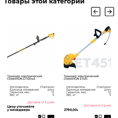
Товары этой категории
Триммер электрический
Триммер электрический
CHAMPION ET1004А
CHAMPION ET451
Изготовитель:
Champion
Изготовитель:
Champion
Единица измерения:
штук
Единица измерения:
штук
Гарантия, мес.:
12
Гарантия, мес.:
12
Вес, кг:
4
Вес, кг:
3
Доставка от 3 дней
Доставка от 3 дней
Цену уточняйте
у менеджера
2790,00
₽