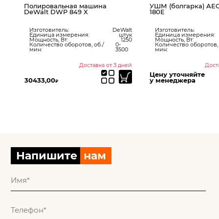
Полировальная машина
УШМ (болгарка) AEG
LI
DeWalt DWP 849 X
180E
Изготовитель:
DeWalt
Изготовитель:
Единица измерения:
штук
Единица измерения:
CH
Мощность, Вт:
1250
Мощность, Вт:
ук
Количество оборотов, об./
0-
Количество оборотов, 
000
мин:
3500
мин:
ет
ней
Доставка от 3 дней
Дост
Цену уточняйте
30433,00
у менеджера
₽
Напишите
нам