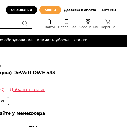
О компании
Акции
Доставка и оплата
Контакты
Войти
Избранное
Сравнение
Корзина
ое оборудование
Климат и уборка
Станки
3
арка) DeWalt DWE 493
(0)
Добавить отзыв
дней
яйте у менеджера