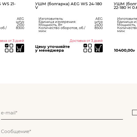
 WS 21-
УШМ (болгарка) AEG WS 24-180
УШМ (болг
V
22-180 H 0.
AEG
Изготовитель:
AEG
Изготовите
штук
Единица измерения:
штук
Единица и
2100
Мощность, Вт:
2400
Мощность, 
об./
8300
Количество оборотов, об./
8500
Количество
мин:
мин:
авка от 3 дней
Доставка от 3 дней
Цену уточняйте
у менеджера
10400,00
₽