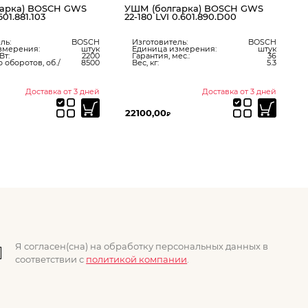
арка) BOSCH GWS
УШМ (болгарка) BOSCH GWS
601.881.103
22-180 LVI 0.601.890.D00
ль:
BOSCH
Изготовитель:
BOSCH
змерения:
штук
Единица измерения:
штук
Вт:
2200
Гарантия, мес.:
36
 оборотов, об./
8500
Вес, кг:
5.3
Доставка от 3 дней
Доставка от 3 дней
22100,00
1
₽
Я согласен(сна) на обработку персональных данных в
соответствии с
политикой компании
.