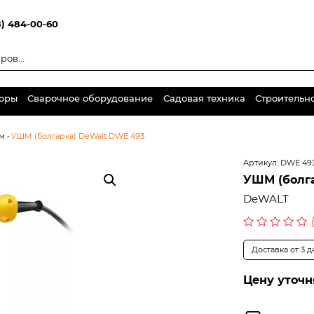
8) 484-00-60
торы
Сварочное оборудование
Садовая техника
Строительн
мм
•
УШМ (болгарка) DeWalt DWE 493
Артикул:
DWE 49
УШМ (болг
DeWALT
Оценка
0
Доставка от 3 
из
5
Цену уточн