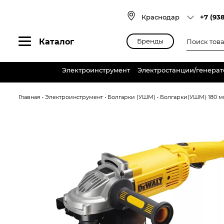
Skip
to
Краснодар
+7 (93
content
Поиск
Каталог
Бренды
товаров
Электроинструмент
Электростанции/генера
Главная
•
Электроинструмент
•
Болгарки (УШМ)
•
Болгарки(УШМ) 180 