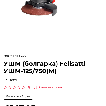
Артикул:
411.5.2.00
УШМ (болгарка) Felisatti
УШМ-125/750(М)
Felisatti
(0)
Добавить отзыв
Оценка
0
Доставка от 3 дней
из
5