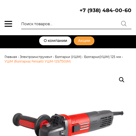
Skip
to
+7 (938) 484-00-60
content
Поиск
товаров
О компании
Акции
Главная
•
Электроинструмент
•
Болгарки (УШМ)
•
Болгарки(УШМ) 125 мм
•
УШМ (болгарка) Felisatti УШМ-125/750(М)