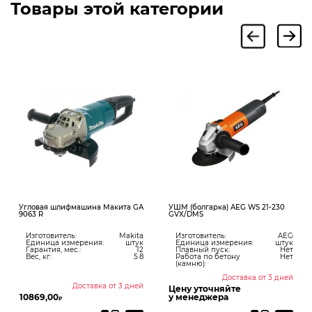
Товары этой категории
ифмашина Макита GA
УШМ (болгарка) AEG WS 21-230
УШМ (болгарка)
GVX/DMS
230 DMS
ль:
Makita
Изготовитель:
AEG
Изготовитель:
змерения:
штук
Единица измерения:
штук
Единица изме
ес.:
12
Плавный пуск:
Нет
Мощность, Вт:
5.8
Работа по бетону
Нет
Количество об
(камню):
об./мин:
Доставка от 3 дней
Доставка от 3 дней
Д
Цену уточняйте
у менеджера
7656,56
₽