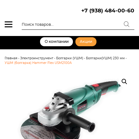
Skip
to
+7 (938) 484-00-60
content
Поиск
товаров
О компании
Акции
Главная
•
Электроинструмент
•
Болгарки (УШМ)
•
Болгарки(УШМ) 230 мм
•
УШМ (болгарка) Hammer Flex USM2100A