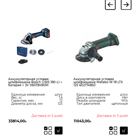
Аккумуляторная угловая
Аккумуляторная угловая
шлифмашина Bosch GWS 180-LI +
шлифмашина Metabo W 18 LTX
батарея + ЗУ 06019H90R1
125 602174850
Единица измерения:
штук
Единица измерения:
штук
Вес, кг:
1.6
Диск в комплекте:
Нет
Гарантия, мес.:
12
Резьба шпинделя:
М14
Диаметр диска, мм:
125
Тип двигателя:
щеточный
Доставка от 3 дней
Доставка от 3 дней
33814,00
11043,00
₽
₽