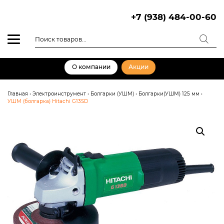
Skip
to
+7 (938) 484-00-60
content
Поиск
товаров
О компании
Акции
Главная
•
Электроинструмент
•
Болгарки (УШМ)
•
Болгарки(УШМ) 125 мм
•
УШМ (болгарка) Hitachi G13SD